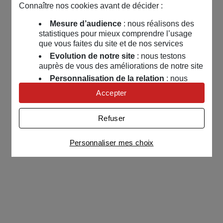
Connaître nos cookies avant de décider :
Mesure d’audience
: nous réalisons des
statistiques pour mieux comprendre l’usage
que vous faites du site et de nos services
Evolution de notre site
: nous testons
auprès de vous des améliorations de notre site
Personnalisation de la relation
: nous
nous servons de cookies pour adapter nos
Accepter
contenus et personnaliser nos offres
Univers publicitaire
: nous utilisons avec
Refuser
nos partenaires des cookies pour afficher des
publicités personnalisées
Personnaliser mes choix
Connaître notre politique cookies et la liste de nos
partenaires