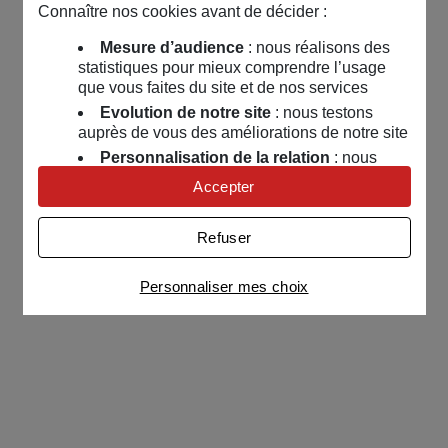
Connaître nos cookies avant de décider :
Mesure d’audience
: nous réalisons des
statistiques pour mieux comprendre l’usage
que vous faites du site et de nos services
Evolution de notre site
: nous testons
auprès de vous des améliorations de notre site
Personnalisation de la relation
: nous
nous servons de cookies pour adapter nos
Accepter
contenus et personnaliser nos offres
Univers publicitaire
: nous utilisons avec
Refuser
nos partenaires des cookies pour afficher des
publicités personnalisées
Personnaliser mes choix
Connaître notre politique cookies et la liste de nos
partenaires