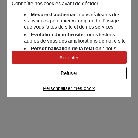
Connaître nos cookies avant de décider :
Mesure d’audience
: nous réalisons des
statistiques pour mieux comprendre l’usage
que vous faites du site et de nos services
Evolution de notre site
: nous testons
auprès de vous des améliorations de notre site
Personnalisation de la relation
: nous
nous servons de cookies pour adapter nos
Accepter
contenus et personnaliser nos offres
Univers publicitaire
: nous utilisons avec
Refuser
nos partenaires des cookies pour afficher des
publicités personnalisées
Personnaliser mes choix
Connaître notre politique cookies et la liste de nos
partenaires