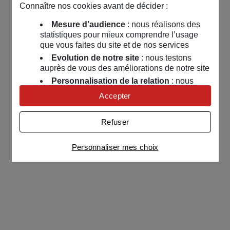
Connaître nos cookies avant de décider :
Mesure d’audience
: nous réalisons des
statistiques pour mieux comprendre l’usage
que vous faites du site et de nos services
Evolution de notre site
: nous testons
auprès de vous des améliorations de notre site
Personnalisation de la relation
: nous
nous servons de cookies pour adapter nos
Accepter
contenus et personnaliser nos offres
Univers publicitaire
: nous utilisons avec
Refuser
nos partenaires des cookies pour afficher des
publicités personnalisées
Personnaliser mes choix
Connaître notre politique cookies et la liste de nos
partenaires