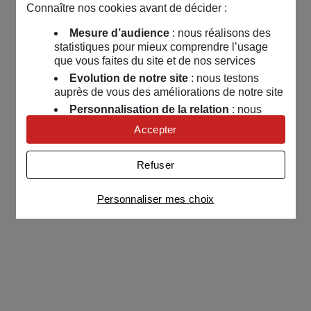
Connaître nos cookies avant de décider :
Mesure d’audience
: nous réalisons des
statistiques pour mieux comprendre l’usage
que vous faites du site et de nos services
Evolution de notre site
: nous testons
auprès de vous des améliorations de notre site
Personnalisation de la relation
: nous
nous servons de cookies pour adapter nos
Accepter
contenus et personnaliser nos offres
Univers publicitaire
: nous utilisons avec
Refuser
nos partenaires des cookies pour afficher des
publicités personnalisées
Personnaliser mes choix
Connaître notre politique cookies et la liste de nos
partenaires