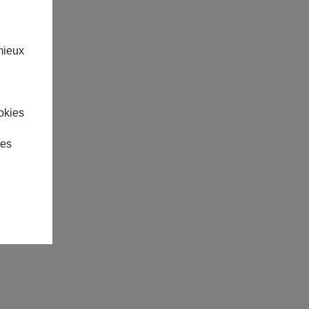
mieux
okies
des