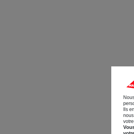
Nous
perso
Ils e
nous 
votre
Vous
votr