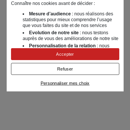
Connaître nos cookies avant de décider :
Mesure d’audience
: nous réalisons des
statistiques pour mieux comprendre l’usage
que vous faites du site et de nos services
Evolution de notre site
: nous testons
auprès de vous des améliorations de notre site
Personnalisation de la relation
: nous
nous servons de cookies pour adapter nos
Accepter
contenus et personnaliser nos offres
Univers publicitaire
: nous utilisons avec
Refuser
nos partenaires des cookies pour afficher des
publicités personnalisées
Personnaliser mes choix
Connaître notre politique cookies et la liste de nos
partenaires