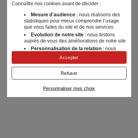
Connaître nos cookies avant de décider :
Mesure d’audience
: nous réalisons des
statistiques pour mieux comprendre l’usage
que vous faites du site et de nos services
Evolution de notre site
: nous testons
auprès de vous des améliorations de notre site
Personnalisation de la relation
: nous
nous servons de cookies pour adapter nos
Accepter
contenus et personnaliser nos offres
Univers publicitaire
: nous utilisons avec
Refuser
nos partenaires des cookies pour afficher des
publicités personnalisées
Personnaliser mes choix
Connaître notre politique cookies et la liste de nos
partenaires