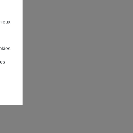
mieux
okies
des