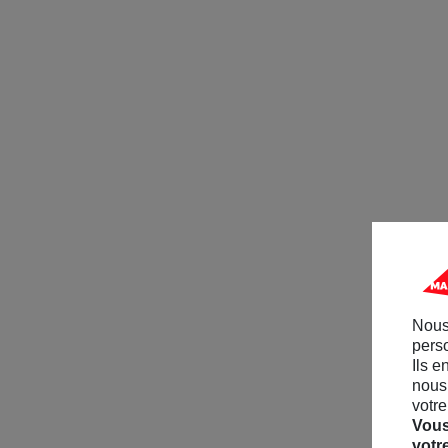
Nous
perso
Ils e
nous 
votre
Vous
votr