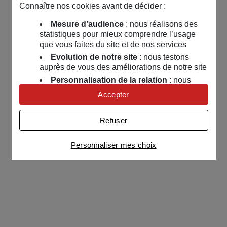
Connaître nos cookies avant de décider :
Mesure d’audience
: nous réalisons des
statistiques pour mieux comprendre l’usage
que vous faites du site et de nos services
Evolution de notre site
: nous testons
auprès de vous des améliorations de notre site
Personnalisation de la relation
: nous
nous servons de cookies pour adapter nos
Accepter
contenus et personnaliser nos offres
Univers publicitaire
: nous utilisons avec
Refuser
nos partenaires des cookies pour afficher des
publicités personnalisées
Personnaliser mes choix
Connaître notre politique cookies et la liste de nos
partenaires