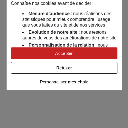
Connaître nos cookies avant de décider :
Mesure d’audience
: nous réalisons des
statistiques pour mieux comprendre l’usage
que vous faites du site et de nos services
Evolution de notre site
: nous testons
auprès de vous des améliorations de notre site
Personnalisation de la relation
: nous
nous servons de cookies pour adapter nos
Accepter
contenus et personnaliser nos offres
Univers publicitaire
: nous utilisons avec
Refuser
nos partenaires des cookies pour afficher des
publicités personnalisées
Personnaliser mes choix
Connaître notre politique cookies et la liste de nos
partenaires