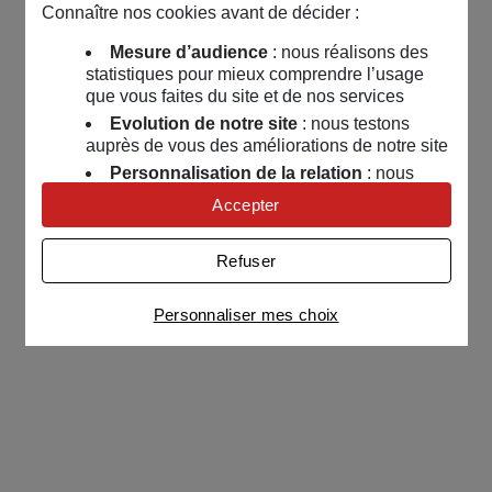
Connaître nos cookies avant de décider :
Mesure d’audience
: nous réalisons des
statistiques pour mieux comprendre l’usage
que vous faites du site et de nos services
Evolution de notre site
: nous testons
auprès de vous des améliorations de notre site
Personnalisation de la relation
: nous
nous servons de cookies pour adapter nos
Accepter
contenus et personnaliser nos offres
Univers publicitaire
: nous utilisons avec
Refuser
nos partenaires des cookies pour afficher des
publicités personnalisées
Personnaliser mes choix
Connaître notre politique cookies et la liste de nos
partenaires