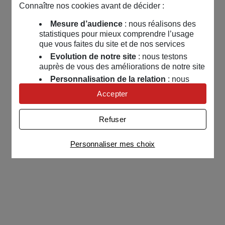
Connaître nos cookies avant de décider :
Mesure d’audience
: nous réalisons des
statistiques pour mieux comprendre l’usage
que vous faites du site et de nos services
Evolution de notre site
: nous testons
auprès de vous des améliorations de notre site
Personnalisation de la relation
: nous
nous servons de cookies pour adapter nos
Accepter
contenus et personnaliser nos offres
Univers publicitaire
: nous utilisons avec
Refuser
nos partenaires des cookies pour afficher des
publicités personnalisées
Personnaliser mes choix
Connaître notre politique cookies et la liste de nos
partenaires