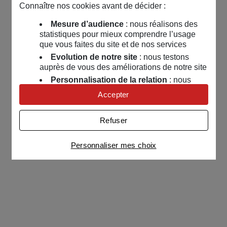
Connaître nos cookies avant de décider :
Mesure d’audience
: nous réalisons des
statistiques pour mieux comprendre l’usage
que vous faites du site et de nos services
Evolution de notre site
: nous testons
auprès de vous des améliorations de notre site
Personnalisation de la relation
: nous
nous servons de cookies pour adapter nos
Accepter
contenus et personnaliser nos offres
Univers publicitaire
: nous utilisons avec
Refuser
nos partenaires des cookies pour afficher des
publicités personnalisées
Personnaliser mes choix
Connaître notre politique cookies et la liste de nos
partenaires