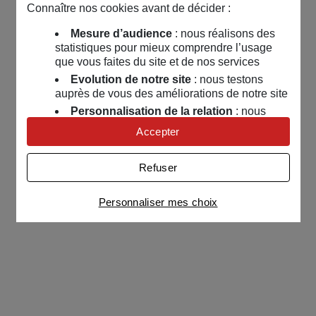
Connaître nos cookies avant de décider :
Mesure d’audience
: nous réalisons des
statistiques pour mieux comprendre l’usage
que vous faites du site et de nos services
Evolution de notre site
: nous testons
auprès de vous des améliorations de notre site
Personnalisation de la relation
: nous
nous servons de cookies pour adapter nos
Accepter
contenus et personnaliser nos offres
Univers publicitaire
: nous utilisons avec
Refuser
nos partenaires des cookies pour afficher des
publicités personnalisées
Personnaliser mes choix
Connaître notre politique cookies et la liste de nos
partenaires