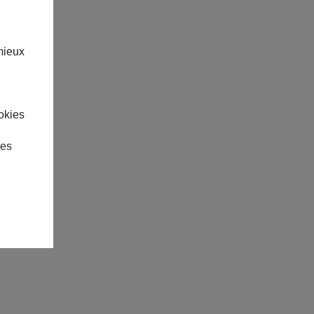
mieux
okies
des