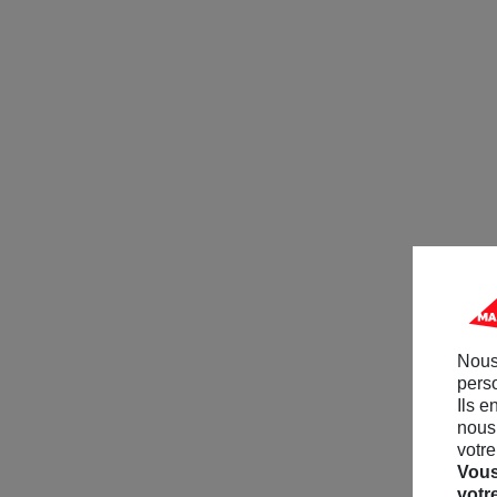
Nous
perso
Ils e
nous 
votre
Vous
votr