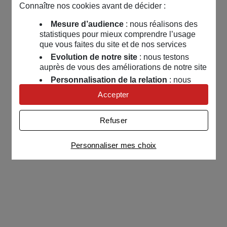
Connaître nos cookies avant de décider :
Mesure d’audience
: nous réalisons des
statistiques pour mieux comprendre l’usage
que vous faites du site et de nos services
Evolution de notre site
: nous testons
auprès de vous des améliorations de notre site
Personnalisation de la relation
: nous
nous servons de cookies pour adapter nos
Accepter
contenus et personnaliser nos offres
Univers publicitaire
: nous utilisons avec
Refuser
nos partenaires des cookies pour afficher des
publicités personnalisées
Personnaliser mes choix
Connaître notre politique cookies et la liste de nos
partenaires