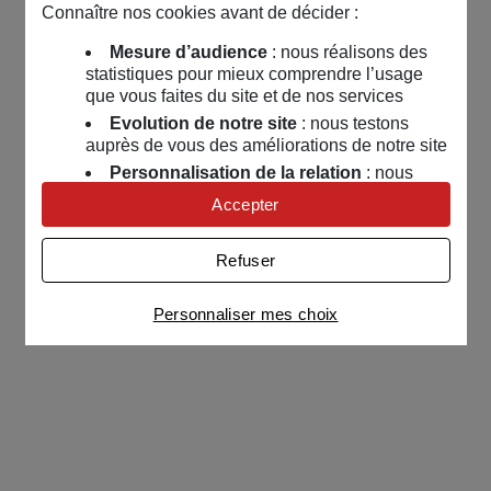
Connaître nos cookies avant de décider :
Mesure d’audience
: nous réalisons des
statistiques pour mieux comprendre l’usage
que vous faites du site et de nos services
Evolution de notre site
: nous testons
auprès de vous des améliorations de notre site
Personnalisation de la relation
: nous
nous servons de cookies pour adapter nos
Accepter
contenus et personnaliser nos offres
Univers publicitaire
: nous utilisons avec
Refuser
nos partenaires des cookies pour afficher des
publicités personnalisées
Personnaliser mes choix
Connaître notre politique cookies et la liste de nos
partenaires