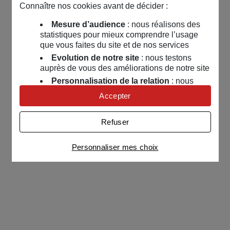
Connaître nos cookies avant de décider :
Mesure d’audience
: nous réalisons des
statistiques pour mieux comprendre l’usage
que vous faites du site et de nos services
Evolution de notre site
: nous testons
auprès de vous des améliorations de notre site
Personnalisation de la relation
: nous
nous servons de cookies pour adapter nos
Accepter
contenus et personnaliser nos offres
Univers publicitaire
: nous utilisons avec
Refuser
nos partenaires des cookies pour afficher des
publicités personnalisées
Personnaliser mes choix
Connaître notre politique cookies et la liste de nos
partenaires