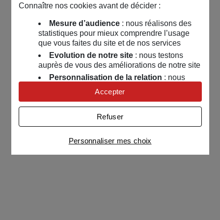
Connaître nos cookies avant de décider :
Mesure d’audience
: nous réalisons des
statistiques pour mieux comprendre l’usage
que vous faites du site et de nos services
Evolution de notre site
: nous testons
auprès de vous des améliorations de notre site
Personnalisation de la relation
: nous
nous servons de cookies pour adapter nos
Accepter
contenus et personnaliser nos offres
Univers publicitaire
: nous utilisons avec
Refuser
nos partenaires des cookies pour afficher des
publicités personnalisées
Personnaliser mes choix
Connaître notre politique cookies et la liste de nos
partenaires