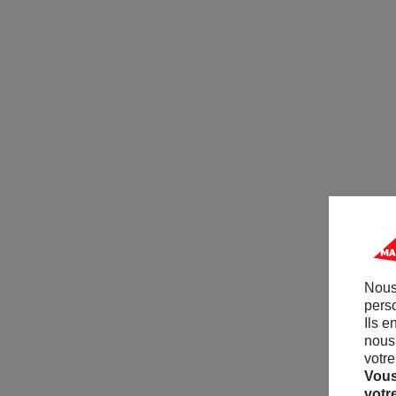
Nous
perso
Ils e
nous 
votre
Vous
votr