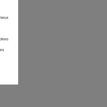
mieux
okies
des