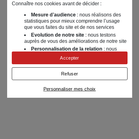
Connaître nos cookies avant de décider :
Mesure d’audience
: nous réalisons des
statistiques pour mieux comprendre l’usage
que vous faites du site et de nos services
Evolution de notre site
: nous testons
auprès de vous des améliorations de notre site
Personnalisation de la relation
: nous
nous servons de cookies pour adapter nos
Accepter
contenus et personnaliser nos offres
Univers publicitaire
: nous utilisons avec
Refuser
nos partenaires des cookies pour afficher des
publicités personnalisées
Personnaliser mes choix
Connaître notre politique cookies et la liste de nos
partenaires