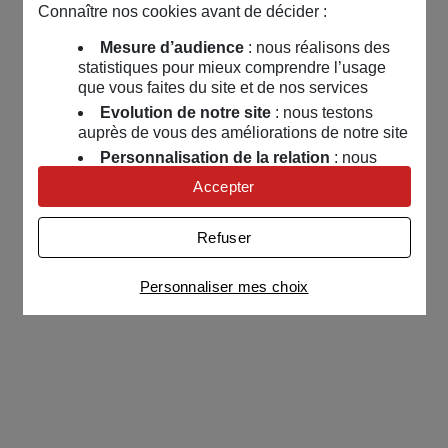
Connaître nos cookies avant de décider :
Mesure d’audience
: nous réalisons des
statistiques pour mieux comprendre l’usage
que vous faites du site et de nos services
Evolution de notre site
: nous testons
auprès de vous des améliorations de notre site
Personnalisation de la relation
: nous
nous servons de cookies pour adapter nos
Accepter
contenus et personnaliser nos offres
Univers publicitaire
: nous utilisons avec
Refuser
nos partenaires des cookies pour afficher des
publicités personnalisées
Personnaliser mes choix
Connaître notre politique cookies et la liste de nos
partenaires