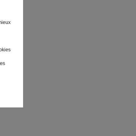
mieux
okies
des