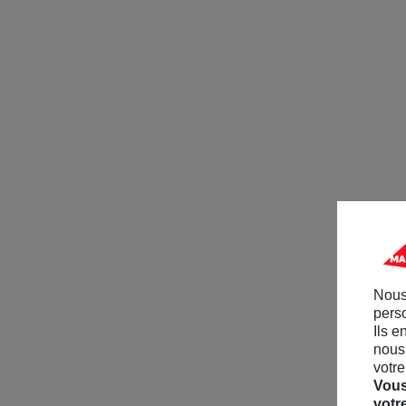
Nous
perso
Ils e
nous 
votre
Vous
votr