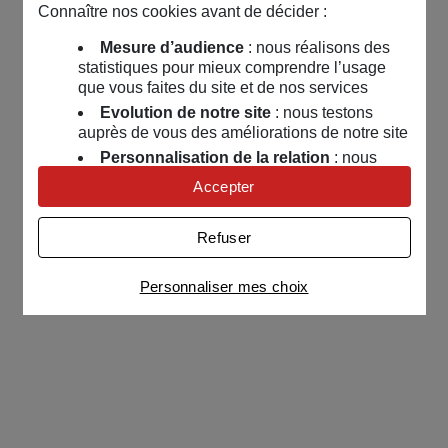
Connaître nos cookies avant de décider :
Mesure d’audience
: nous réalisons des
statistiques pour mieux comprendre l’usage
que vous faites du site et de nos services
Evolution de notre site
: nous testons
auprès de vous des améliorations de notre site
Personnalisation de la relation
: nous
nous servons de cookies pour adapter nos
Accepter
contenus et personnaliser nos offres
Univers publicitaire
: nous utilisons avec
Refuser
nos partenaires des cookies pour afficher des
publicités personnalisées
Personnaliser mes choix
Connaître notre politique cookies et la liste de nos
partenaires