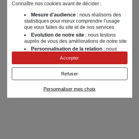
Connaître nos cookies avant de décider :
Mesure d’audience
: nous réalisons des
statistiques pour mieux comprendre l’usage
que vous faites du site et de nos services
Evolution de notre site
: nous testons
auprès de vous des améliorations de notre site
Personnalisation de la relation
: nous
nous servons de cookies pour adapter nos
Accepter
contenus et personnaliser nos offres
Univers publicitaire
: nous utilisons avec
Refuser
nos partenaires des cookies pour afficher des
publicités personnalisées
Personnaliser mes choix
Connaître notre politique cookies et la liste de nos
partenaires