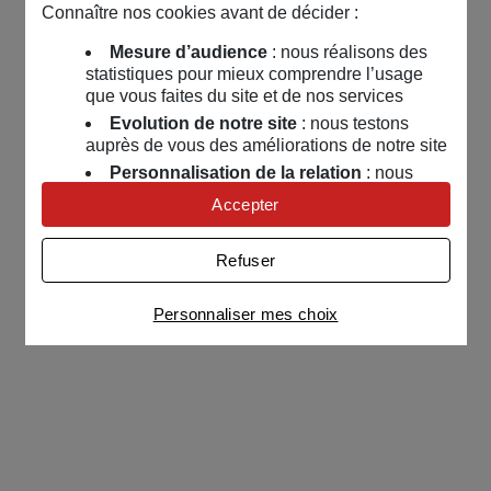
Connaître nos cookies avant de décider :
Mesure d’audience
: nous réalisons des
statistiques pour mieux comprendre l’usage
que vous faites du site et de nos services
Evolution de notre site
: nous testons
auprès de vous des améliorations de notre site
Personnalisation de la relation
: nous
nous servons de cookies pour adapter nos
Accepter
contenus et personnaliser nos offres
Univers publicitaire
: nous utilisons avec
Refuser
nos partenaires des cookies pour afficher des
publicités personnalisées
Personnaliser mes choix
Connaître notre politique cookies et la liste de nos
partenaires