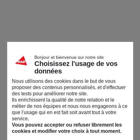
Communauté MAIF
Accueil
/
Dans le 03
/
Des Arbres
Visiteur
Menu
Accueil
Moi
Messagerie
Alertes
Explorateur
Anne
08/09/25-14:40
(édité le 08/09/25-14:52)
Connexion
Bonjour et bienvenue sur notre site
Choisissez l'usage de vos
Des Arbres
données
Rechercher dans la communauté
L'équipe Maif de l'Allier vous invite à l'exposition photographique
Nous utilisons des cookies dans le but de vous
Des Arbres
de Richard Ferron. Rendez-vous du 18 septembre
proposer des contenus personnalisés, et d'effectuer
au 17 octobre 2025, à la délégation de l'Allier, aux horaires
des tests pour améliorer notre site.
d'ouverture habituels. Entrée libre.
👋
Vos premiers pas sur la communauté ?
On vous
Ils enrichissent la qualité de notre relation et le
explique tout ici !
métier de nos équipes et nous nous engageons à ce
que l'usage qui en est fait soit avant tout à votre
Culture
Environnement
service.
Accueil
Vous pouvez accepter ou refuser librement les
Aimé par 4 membres
cookies et modifier votre choix à tout moment.
L'actu de la Commu