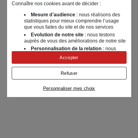
4
Connaître nos cookies avant de décider :
En ce moment
Mesure d’audience
: nous réalisons des
statistiques pour mieux comprendre l’usage
Les avantages MAIF
que vous faites du site et de nos services
Jeux concours
Evolution de notre site
: nous testons
auprès de vous des améliorations de notre site
Nos événements
Personnalisation de la relation
: nous
Continuez d'explorer la communauté !
nous servons de cookies pour adapter nos
Accepter
🎡 La Roulette de l’été 2
contenus et personnaliser nos offres
Missions
Concours
Évènements
Univers publicitaire
: nous utilisons avec
Refuser
Entre sociétaires
nos partenaires des cookies pour afficher des
publicités personnalisées
Le café des marronniers
Personnaliser mes choix
Connaître notre politique cookies et la liste de nos
Les petites annonces
partenaires
Choisissez un département
Guide de démarrage
Paramètre des cookies
Plan de site