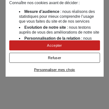
Connaître nos cookies avant de décider :
Mesure d’audience
: nous réalisons des
statistiques pour mieux comprendre l’usage
que vous faites du site et de nos services
Evolution de notre site
: nous testons
auprès de vous des améliorations de notre site
Personnalisation de la relation
: nous
nous servons de cookies pour adapter nos
Accepter
contenus et personnaliser nos offres
Univers publicitaire
: nous utilisons avec
Refuser
nos partenaires des cookies pour afficher des
publicités personnalisées
Personnaliser mes choix
Connaître notre politique cookies et la liste de nos
partenaires