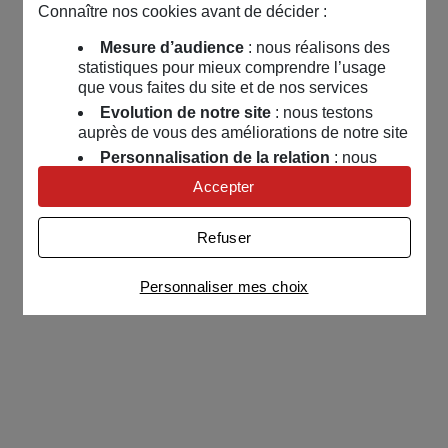
Connaître nos cookies avant de décider :
Mesure d’audience
: nous réalisons des
statistiques pour mieux comprendre l’usage
que vous faites du site et de nos services
Evolution de notre site
: nous testons
auprès de vous des améliorations de notre site
Personnalisation de la relation
: nous
nous servons de cookies pour adapter nos
Accepter
contenus et personnaliser nos offres
Univers publicitaire
: nous utilisons avec
Refuser
nos partenaires des cookies pour afficher des
publicités personnalisées
Personnaliser mes choix
Connaître notre politique cookies et la liste de nos
partenaires