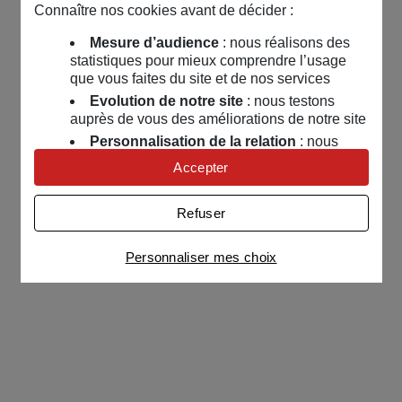
Connaître nos cookies avant de décider :
Mesure d’audience
: nous réalisons des
statistiques pour mieux comprendre l’usage
que vous faites du site et de nos services
Evolution de notre site
: nous testons
auprès de vous des améliorations de notre site
Personnalisation de la relation
: nous
nous servons de cookies pour adapter nos
Accepter
contenus et personnaliser nos offres
Univers publicitaire
: nous utilisons avec
Refuser
nos partenaires des cookies pour afficher des
publicités personnalisées
Personnaliser mes choix
Connaître notre politique cookies et la liste de nos
partenaires