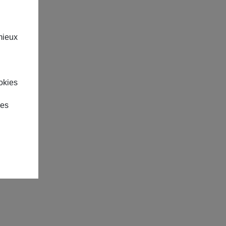
mieux
okies
des