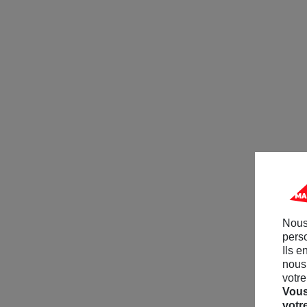
Nous
perso
Ils e
nous 
votre
Vous
votr