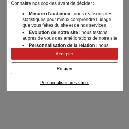
Connaître nos cookies avant de décider :
Mesure d’audience
: nous réalisons des
statistiques pour mieux comprendre l’usage
que vous faites du site et de nos services
Evolution de notre site
: nous testons
auprès de vous des améliorations de notre site
Personnalisation de la relation
: nous
nous servons de cookies pour adapter nos
Accepter
contenus et personnaliser nos offres
Univers publicitaire
: nous utilisons avec
Refuser
nos partenaires des cookies pour afficher des
publicités personnalisées
Personnaliser mes choix
Connaître notre politique cookies et la liste de nos
partenaires