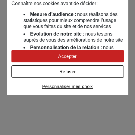
Connaître nos cookies avant de décider :
Mesure d’audience
: nous réalisons des
statistiques pour mieux comprendre l’usage
que vous faites du site et de nos services
Evolution de notre site
: nous testons
auprès de vous des améliorations de notre site
Personnalisation de la relation
: nous
nous servons de cookies pour adapter nos
Accepter
contenus et personnaliser nos offres
Univers publicitaire
: nous utilisons avec
Refuser
nos partenaires des cookies pour afficher des
publicités personnalisées
Personnaliser mes choix
Connaître notre politique cookies et la liste de nos
partenaires