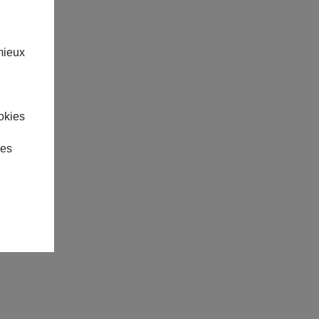
mieux
okies
des