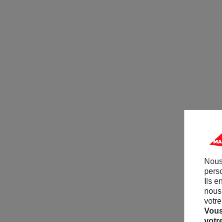
Nous
perso
Ils e
nous 
votre
Vous
votr