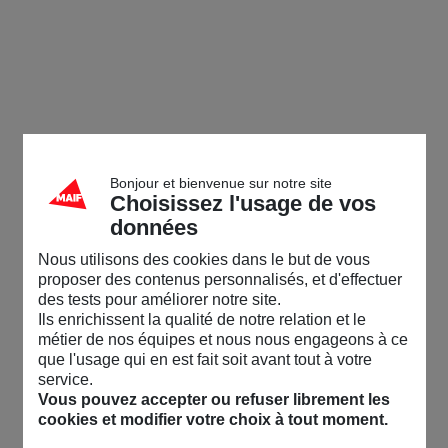
Communauté MAIF
Accueil
/
L'actu de la Commu
/
[Dividende Ecologique] Devenez membre du Jury
Visiteur
Menu
Accueil
Moi
Messagerie
Alertes
Ambassadeur
Lea
02/10/25-10:04
(édité le 02/10/25-15:25)
Connexion
Bonjour et bienvenue sur notre site
Choisissez l'usage de vos
[Dividende Ecologique] Devenez membre du
Jury ! 🌿
données
Rechercher dans la communauté
Nous utilisons des cookies dans le but de vous
Vous êtes déjà
engagé dans des actions locales
ou
proposer des contenus personnalisés, et d'effectuer
associatives en faveur de la biodiversité ? Votre expérience et
des tests pour améliorer notre site.
votre regard comptent ! On vous propose de rejoindre le Jury
👋
Vos premiers pas sur la communauté ?
On vous
Ils enrichissent la qualité de notre relation et le
pour contribuer à
sélectionner les projets de préservation de
explique tout ici !
métier de nos équipes et nous nous engageons à ce
la nature
qui seront soutenus en 2026 par le
Fonds MAIF pour
que l'usage qui en est fait soit avant tout à votre
le vivant
🌍
service.
Accueil
💡 Une expérience exclusive aux côtés de sociétaires, militants et
Vous pouvez accepter ou refuser librement les
salariés engagés, pour échanger, débattre et faire entendre votre
cookies et modifier votre choix à tout moment.
L'actu de la Commu
voix.