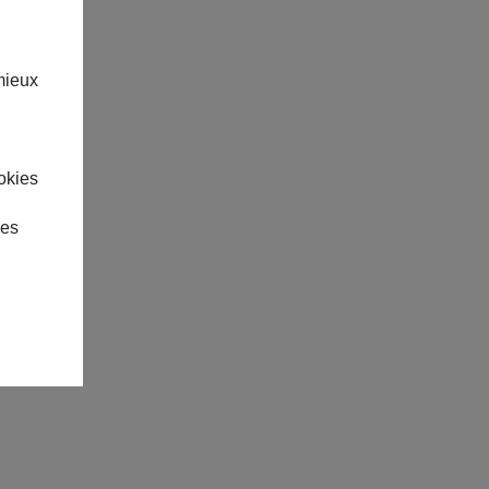
mieux
okies
des