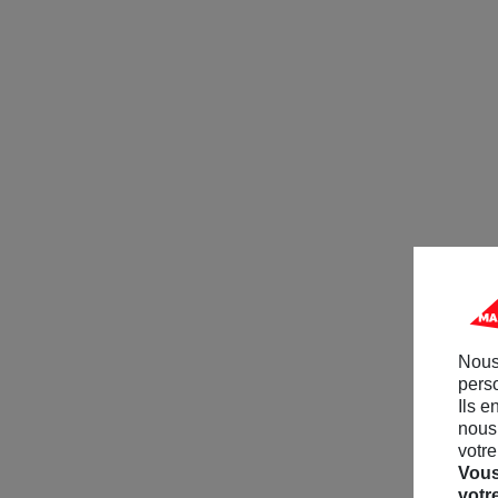
Nous
perso
Ils e
nous 
votre
Vous
votr