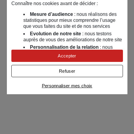
Connaître nos cookies avant de décider :
Mesure d’audience
: nous réalisons des
statistiques pour mieux comprendre l’usage
que vous faites du site et de nos services
Evolution de notre site
: nous testons
auprès de vous des améliorations de notre site
Personnalisation de la relation
: nous
nous servons de cookies pour adapter nos
Accepter
contenus et personnaliser nos offres
Univers publicitaire
: nous utilisons avec
Refuser
nos partenaires des cookies pour afficher des
publicités personnalisées
Personnaliser mes choix
Connaître notre politique cookies et la liste de nos
partenaires