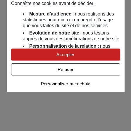
Connaître nos cookies avant de décider :
Mesure d’audience
: nous réalisons des
statistiques pour mieux comprendre l’usage
que vous faites du site et de nos services
Evolution de notre site
: nous testons
auprès de vous des améliorations de notre site
Personnalisation de la relation
: nous
nous servons de cookies pour adapter nos
Accepter
contenus et personnaliser nos offres
Univers publicitaire
: nous utilisons avec
Refuser
nos partenaires des cookies pour afficher des
publicités personnalisées
Personnaliser mes choix
Connaître notre politique cookies et la liste de nos
partenaires