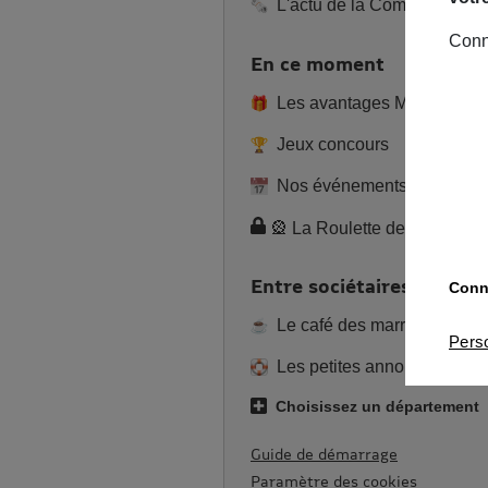
L'actu de la Commu
Conn
En ce moment
Les avantages MAIF
Jeux concours
Nos événements
🎡 La Roulette de l’été 2
Entre sociétaires
Conna
Le café des marronniers
Pers
Les petites annonces
Choisissez un département
Guide de démarrage
Paramètre des cookies