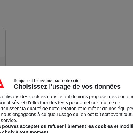
Communauté MAIF
Accueil
/
Dans le 95
/
JEU CONCOURS SEJOURS A GAGNER...
Maria
Militante
22/01/26-15:06
JEU CONCOURS SEJOURS A GAGNER...
Bonjour et bienvenue sur notre site
Choisissez l'usage de vos données
🏆 Jeu-concours spécial N° 200 MAIF Mag
 utilisons des cookies dans le but de vous proposer des conten
🎉 Grâce à votre fidélité, MAIF mag célèbre son 200ᵉ numér
nnalisés, et d'effectuer des tests pour améliorer notre site.
Pour fêter cet anniversaire, ouvrez l’œil et plongez dans vo
nrichissent la qualité de notre relation et le métier de nos équipe
version en ligne ici)… puis relevez le défi en répondant au q
nous engageons à ce que l'usage qui en est fait soit avant tout 
 service.
✅ À la clé ? 15 gagnants tirés au sort parmi celles et ceux
 pouvez accepter ou refuser librement les cookies et modif
6 questions.
e choix à tout moment.