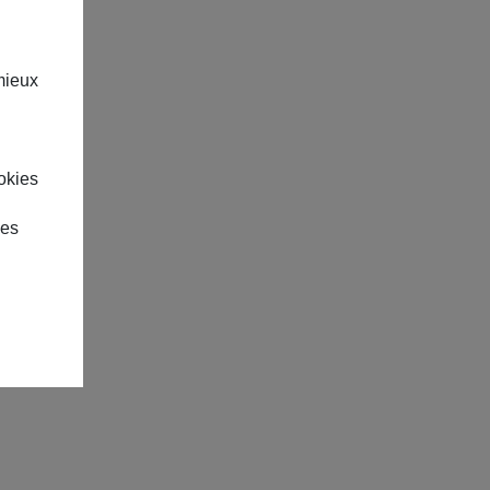

e suivante, communaute@maif.fr
mieux
uturoscope ⏰ Fin du concours le
okies
des
01/02/26-20:44