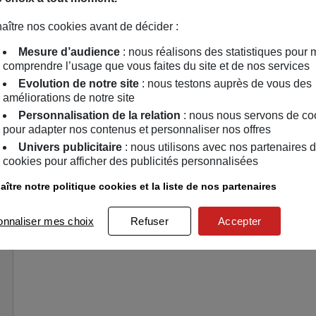
➡️ Prêt à jouer ? C’est le moment de tenter votre chance ! 
aître nos cookies avant de décider :
Le règlement peut être demandé à tout moment à l’adress
Mesure d’audience
: nous réalisons des statistiques pour 
🏅 5 séjours insolites et 10 lots de 4 entrées “1 jour” au F
comprendre l’usage que vous faites du site et de nos services
06/02/2026
Evolution de notre site
: nous testons auprès de vous des
améliorations de notre site
Mieux consommer
Personnalisation de la relation
: nous nous servons de co
pour adapter nos contenus et personnaliser nos offres
Aimé par 1 membre
Univers publicitaire
: nous utilisons avec nos partenaires 
cookies pour afficher des publicités personnalisées
1
2
ître notre politique cookies et la liste de nos partenaires
onnaliser mes choix
Refuser
Accepter
Explorateur
Thierry
8
Explorateur