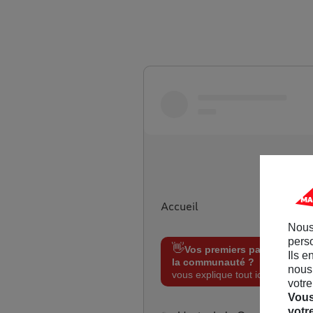
Aller sur maif.fr
Accueil
Nous
perso
👋
Vos premiers pas sur
Ils e
la communauté ?
On
nous 
vous explique tout ici !
votre
Vous
votr