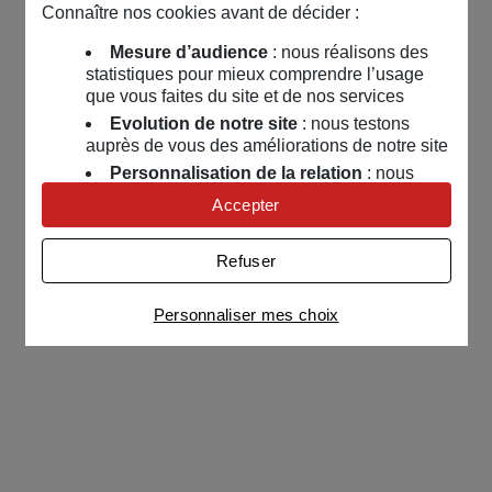
Connaître nos cookies avant de décider :
Mesure d’audience
: nous réalisons des
statistiques pour mieux comprendre l’usage
que vous faites du site et de nos services
Evolution de notre site
: nous testons
auprès de vous des améliorations de notre site
Personnalisation de la relation
: nous
nous servons de cookies pour adapter nos
Accepter
contenus et personnaliser nos offres
Univers publicitaire
: nous utilisons avec
Refuser
nos partenaires des cookies pour afficher des
publicités personnalisées
Personnaliser mes choix
Connaître notre politique cookies et la liste de nos
partenaires