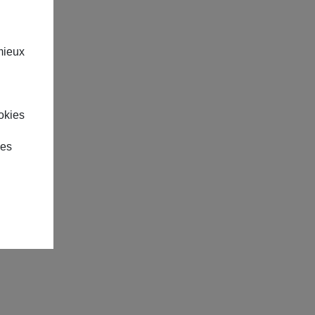
mieux
okies
des