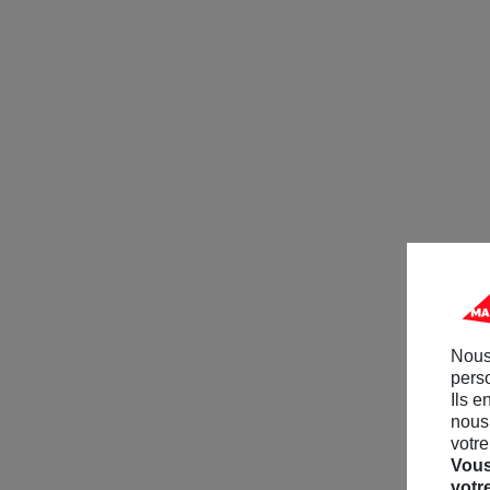
Nous
perso
Ils e
nous 
votre
Vous
votr