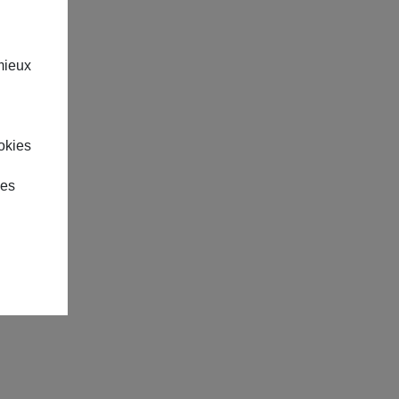
mieux
okies
des