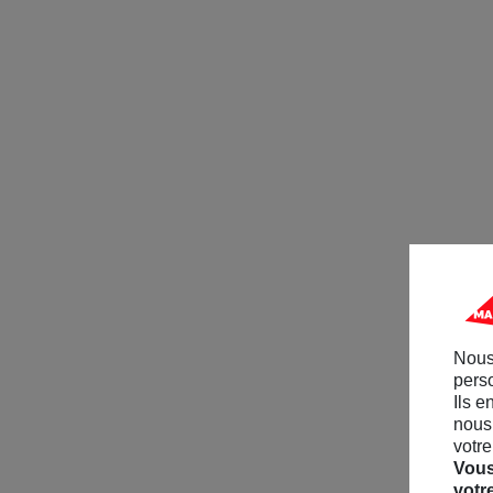
Nous
perso
Ils e
nous 
votre
Vous
votr