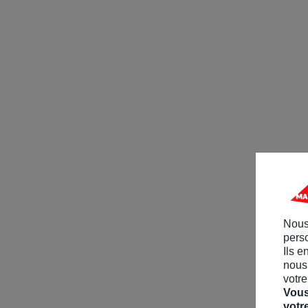
Nous
perso
Ils e
nous 
votre
Vous
votr