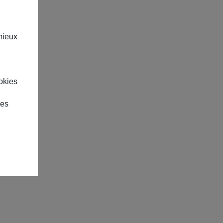
mieux
okies
des