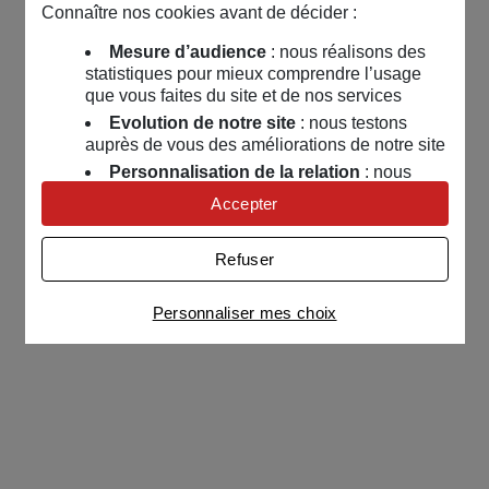
Connaître nos cookies avant de décider :
Mesure d’audience
: nous réalisons des
statistiques pour mieux comprendre l’usage
que vous faites du site et de nos services
Evolution de notre site
: nous testons
auprès de vous des améliorations de notre site
Personnalisation de la relation
: nous
nous servons de cookies pour adapter nos
Accepter
contenus et personnaliser nos offres
Univers publicitaire
: nous utilisons avec
Refuser
nos partenaires des cookies pour afficher des
publicités personnalisées
Personnaliser mes choix
Connaître notre politique cookies et la liste de nos
partenaires