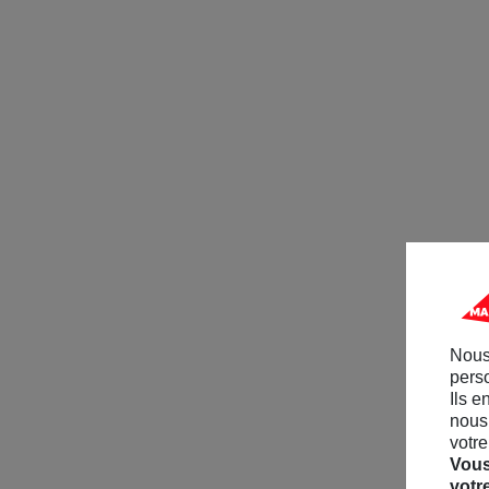
Nous
perso
Ils e
nous 
votre
Vous
votr