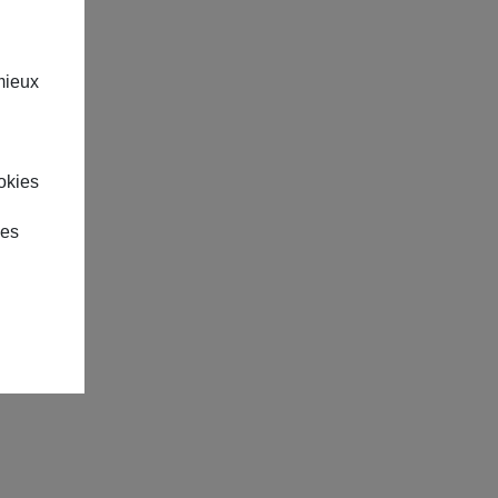
mieux
okies
des