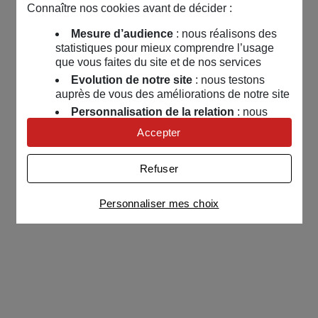
Connaître nos cookies avant de décider :
Mesure d’audience
: nous réalisons des
statistiques pour mieux comprendre l’usage
que vous faites du site et de nos services
Evolution de notre site
: nous testons
auprès de vous des améliorations de notre site
Personnalisation de la relation
: nous
nous servons de cookies pour adapter nos
Accepter
contenus et personnaliser nos offres
Univers publicitaire
: nous utilisons avec
Refuser
nos partenaires des cookies pour afficher des
publicités personnalisées
Personnaliser mes choix
Connaître notre politique cookies et la liste de nos
partenaires