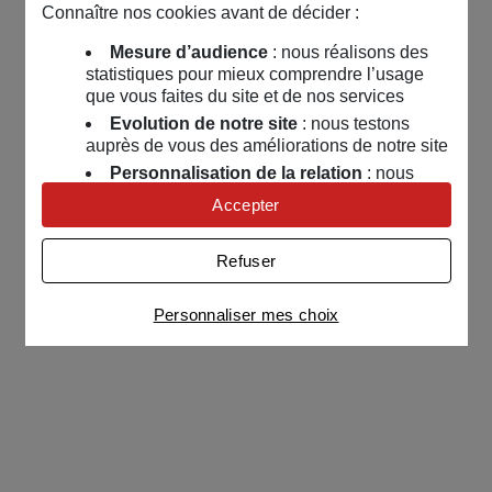
Connaître nos cookies avant de décider :
Mesure d’audience
: nous réalisons des
statistiques pour mieux comprendre l’usage
que vous faites du site et de nos services
Evolution de notre site
: nous testons
auprès de vous des améliorations de notre site
Personnalisation de la relation
: nous
nous servons de cookies pour adapter nos
Accepter
contenus et personnaliser nos offres
Univers publicitaire
: nous utilisons avec
Refuser
nos partenaires des cookies pour afficher des
publicités personnalisées
Personnaliser mes choix
Connaître notre politique cookies et la liste de nos
partenaires