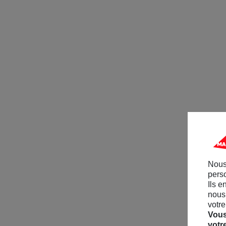
Nous
perso
Ils e
nous 
votre
Vous
votr