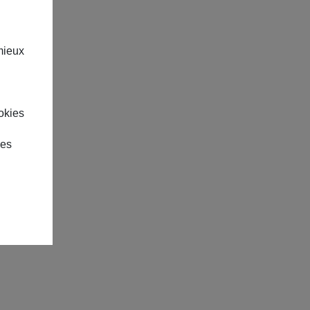
mieux
okies
des