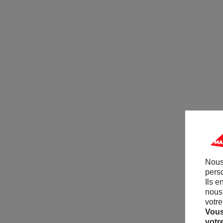
Nous
perso
Ils e
nous 
votre
Vous
votr