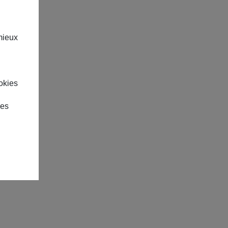
mieux
okies
des